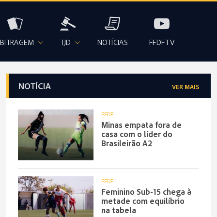
BITRAGEM
TJD
NOTÍCIAS
FFDFTV
NOTÍCIA
VER MAIS
FFDF
Minas empata fora de
casa com o líder do
Brasileirão A2
FFDF
Feminino Sub-15 chega à
metade com equilíbrio
na tabela