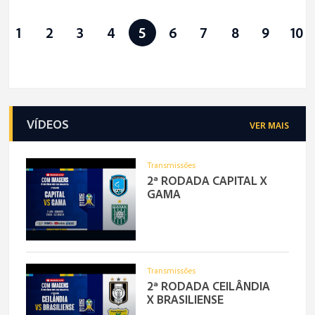
1
2
3
4
5
6
7
8
9
10
VÍDEOS
VER MAIS
Transmissões
2ª RODADA CAPITAL X
GAMA
Transmissões
2ª RODADA CEILÂNDIA
X BRASILIENSE