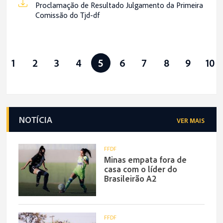
Proclamação de Resultado Julgamento da Primeira
Comissão do Tjd-df
1
2
3
4
5
6
7
8
9
10
NOTÍCIA
VER MAIS
FFDF
Minas empata fora de
casa com o líder do
Brasileirão A2
FFDF