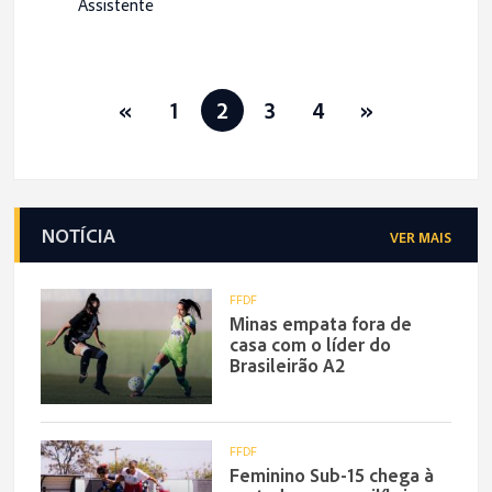
Assistente
«
1
2
3
4
»
NOTÍCIA
VER MAIS
FFDF
Minas empata fora de
casa com o líder do
Brasileirão A2
FFDF
Feminino Sub-15 chega à